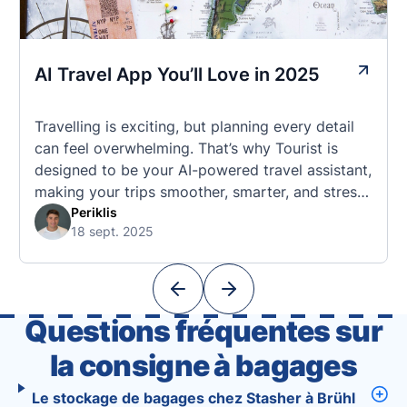
AI Travel App You’ll Love in 2025
Travelling is exciting, but planning every detail
can feel overwhelming. That’s why Tourist is
designed to be your AI-powered travel assistant,
making your trips smoother, smarter, and stress-
free. 🧭 What Makes the Tourist App Unique?
Periklis
18 sept. 2025
Unlike standard travel apps, Tourist combines
powerful tools into one easy-to-use platform:
With Tourist, your trip planning becomes as
exciting …
Questions fréquentes sur
la consigne à bagages
Le stockage de bagages chez Stasher à Brühl