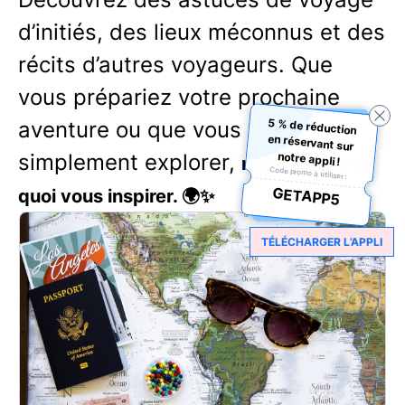
d’initiés, des lieux méconnus et des
récits d’autres voyageurs. Que
vous prépariez votre prochaine
5 % de réduction
en réservant sur
aventure ou que vous aimiez
simplement explorer,
notre appli !
notre blog a de
Code promo à utiliser :
GETAPP5
quoi vous inspirer. 🌍✨
TÉLÉCHARGER L’APPLI