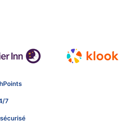
hPoints
4/7
 sécurisé