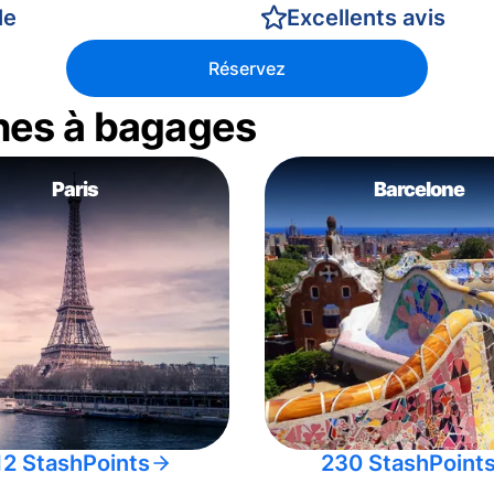
le
Excellents avis
Réservez
nes à bagages
Paris
Barcelone
12 StashPoints
230 StashPoint