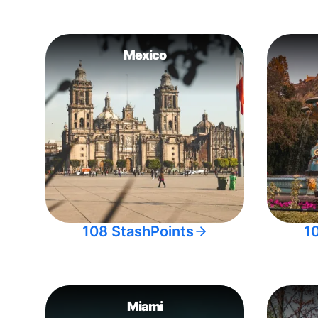
Mexico
108 StashPoints
1
Miami