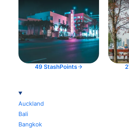
49 StashPoints
2
Auckland
Bali
Bangkok