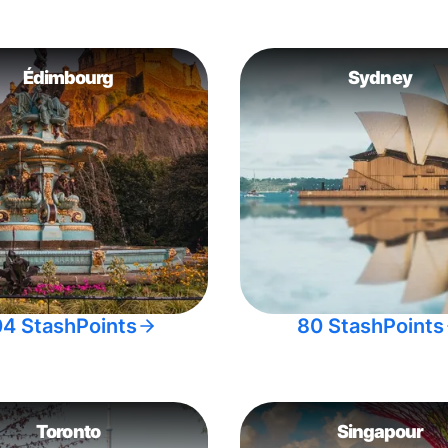
Édimbourg
Sydney
04 StashPoints
80 StashPoints
Toronto
Singapour