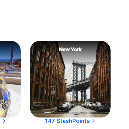
New York
s
147 StashPoints