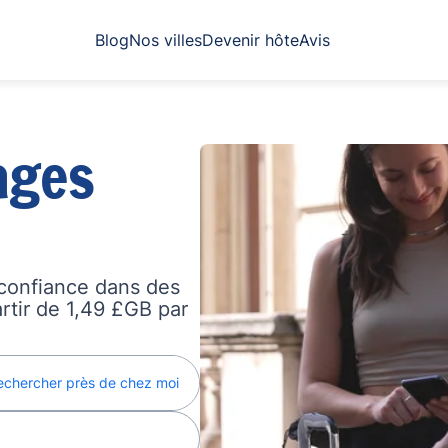
Blog
Nos villes
Devenir hôte
Avis
ages
confiance dans des
artir de 1,49 £GB par
echercher près de chez moi