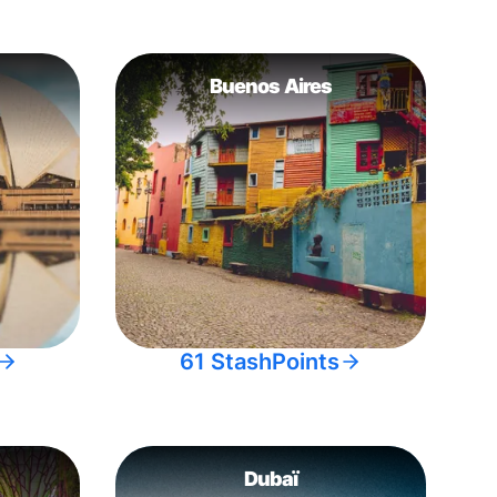
Buenos Aires
61 StashPoints
Dubaï