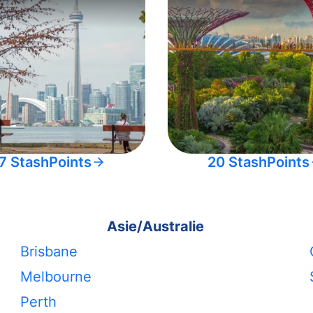
7 StashPoints
20 StashPoints
Asie/Australie
Brisbane
Melbourne
Perth