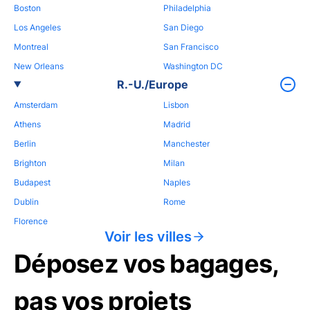
Boston
Philadelphia
Los Angeles
San Diego
Montreal
San Francisco
New Orleans
Washington DC
R.-U./Europe
Amsterdam
Lisbon
Athens
Madrid
Berlin
Manchester
Brighton
Milan
Budapest
Naples
Dublin
Rome
Florence
Voir les villes
Déposez vos bagages,
pas vos projets