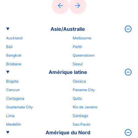
Asie/Australie
Auckland
Melbourne
Bali
Perth
Bangkok
Queenstown
Brisbane
Seoul
Amérique latine
Bogota
Oaxaca
Cancun
Panama City
Cartagena
Quito
Guatemala City
Rio de Janeiro
Lima
Santiago
Medellin
Sao Paulo
Amérique du Nord