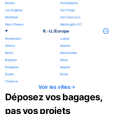
Boston
Philadelphia
Los Angeles
San Diego
Montreal
San Francisco
New Orleans
Washington DC
R.-U./Europe
Amsterdam
Lisbon
Athens
Madrid
Berlin
Manchester
Brighton
Milan
Budapest
Naples
Dublin
Rome
Florence
Voir les villes
Déposez vos bagages,
pas vos projets