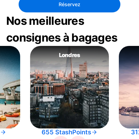
Réservez
Nos meilleures
consignes à bagages
Londres
655 StashPoints
31