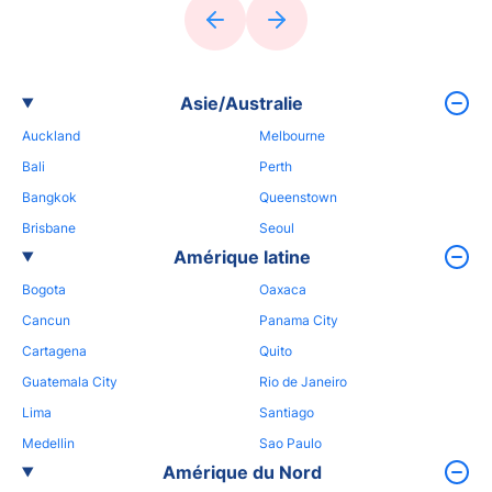
Asie/Australie
Auckland
Melbourne
Bali
Perth
Bangkok
Queenstown
Brisbane
Seoul
Amérique latine
Bogota
Oaxaca
Cancun
Panama City
Cartagena
Quito
Guatemala City
Rio de Janeiro
Lima
Santiago
Medellin
Sao Paulo
Amérique du Nord