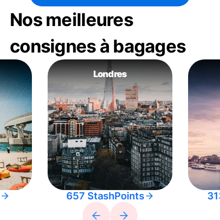
Nos meilleures
consignes à bagages
Londres
657 StashPoints
31