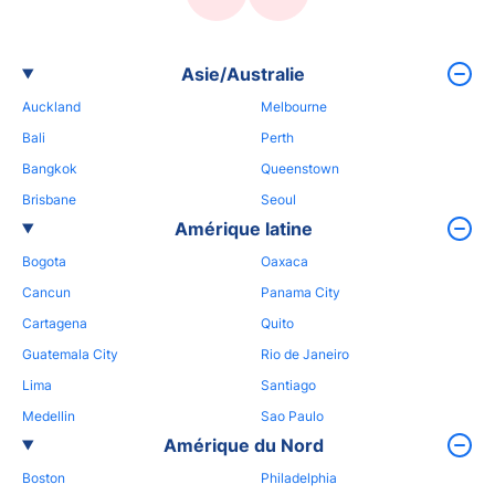
Asie/Australie
Auckland
Melbourne
Bali
Perth
Bangkok
Queenstown
Brisbane
Seoul
Amérique latine
Bogota
Oaxaca
Cancun
Panama City
Cartagena
Quito
Guatemala City
Rio de Janeiro
Lima
Santiago
Medellin
Sao Paulo
Amérique du Nord
Boston
Philadelphia