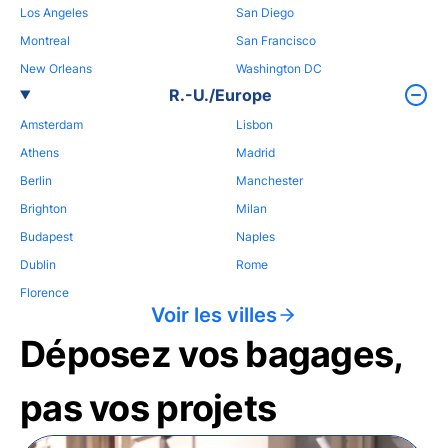
Los Angeles
San Diego
Montreal
San Francisco
New Orleans
Washington DC
R.-U./Europe
Amsterdam
Lisbon
Athens
Madrid
Berlin
Manchester
Brighton
Milan
Budapest
Naples
Dublin
Rome
Florence
Voir les villes
Déposez vos bagages,
pas vos projets