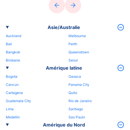
Asie/Australie
Auckland
Melbourne
Bali
Perth
Bangkok
Queenstown
Brisbane
Seoul
Amérique latine
Bogota
Oaxaca
Cancun
Panama City
Cartagena
Quito
Guatemala City
Rio de Janeiro
Lima
Santiago
Medellin
Sao Paulo
Amérique du Nord