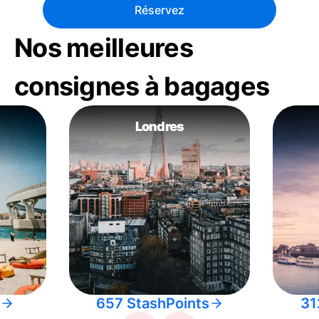
Réservez
Nos meilleures
consignes à bagages
Londres
657 StashPoints
31