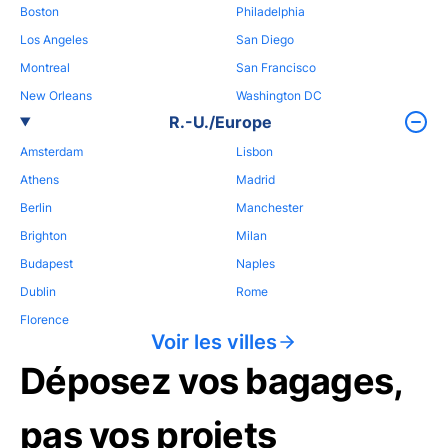
Boston
Philadelphia
Los Angeles
San Diego
Montreal
San Francisco
New Orleans
Washington DC
R.-U./Europe
Amsterdam
Lisbon
Athens
Madrid
Berlin
Manchester
Brighton
Milan
Budapest
Naples
Dublin
Rome
Florence
Voir les villes
Déposez vos bagages,
pas vos projets