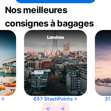
Nos meilleures
consignes à bagages
Londres
657 StashPoints
31