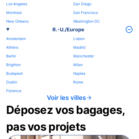
Los Angeles
San Diego
Montreal
San Francisco
New Orleans
Washington DC
R.-U./Europe
Amsterdam
Lisbon
Athens
Madrid
Berlin
Manchester
Brighton
Milan
Budapest
Naples
Dublin
Rome
Florence
Voir les villes
Déposez vos bagages,
pas vos projets