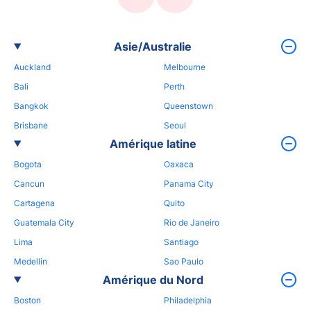
Asie/Australie
Auckland
Melbourne
Bali
Perth
Bangkok
Queenstown
Brisbane
Seoul
Amérique latine
Bogota
Oaxaca
Cancun
Panama City
Cartagena
Quito
Guatemala City
Rio de Janeiro
Lima
Santiago
Medellin
Sao Paulo
Amérique du Nord
Boston
Philadelphia