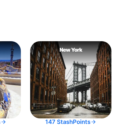
New York
s
147 StashPoints