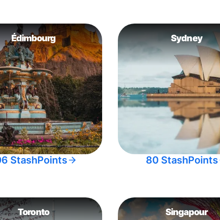
Édimbourg
Sydney
06 StashPoints
80 StashPoints
Toronto
Singapour