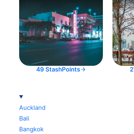
49 StashPoints
2
Auckland
Bali
Bangkok