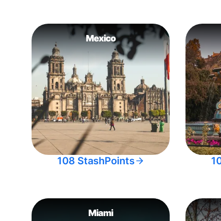
Mexico
108 StashPoints
1
Miami