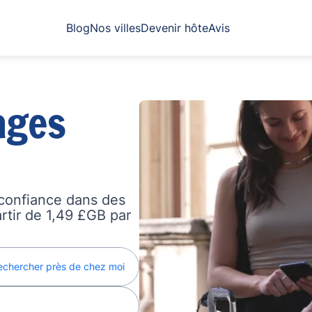
Blog
Nos villes
Devenir hôte
Avis
ages
confiance dans des
artir de 1,49 £GB par
echercher près de chez moi