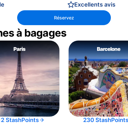
le
Excellents avis
Réservez
nes à bagages
Paris
Barcelone
12 StashPoints
230 StashPoint