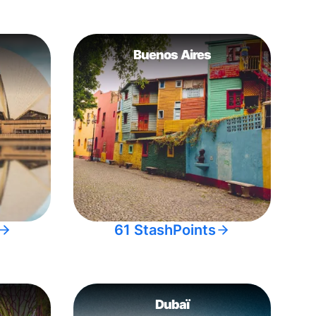
Buenos Aires
61 StashPoints
Dubaï