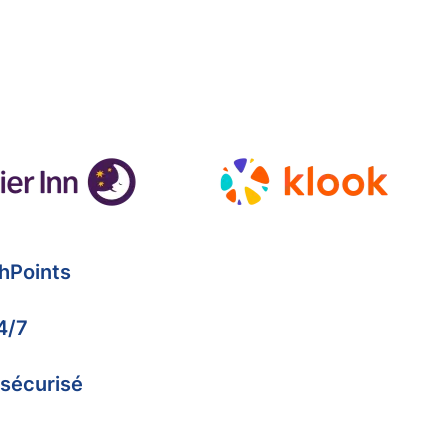
hPoints
4/7
 sécurisé