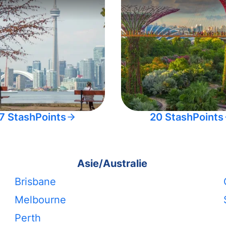
7 StashPoints
20 StashPoints
Asie/Australie
Brisbane
Melbourne
Perth