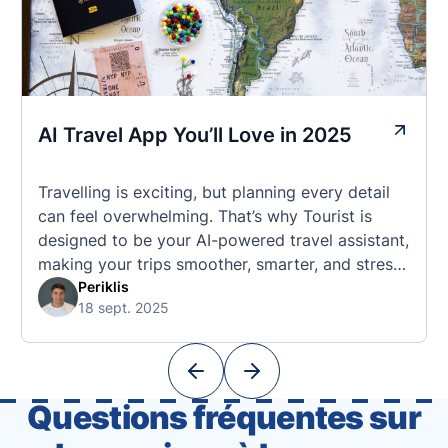
AI Travel App You’ll Love in 2025
Travelling is exciting, but planning every detail
can feel overwhelming. That’s why Tourist is
designed to be your AI-powered travel assistant,
making your trips smoother, smarter, and stress-
free. 🧭 What Makes the Tourist App Unique?
Periklis
18 sept. 2025
Unlike standard travel apps, Tourist combines
powerful tools into one easy-to-use platform:
With Tourist, your trip planning becomes as
exciting …
Questions fréquentes sur