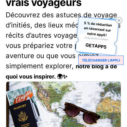
vrais voyageurs
Découvrez des astuces de voyage
5 % de réduction
en réservant sur
d’initiés, des lieux méconnus et des
notre appli !
récits d’autres voyageurs. Que
Code promo à utiliser :
vous prépariez votre prochaine
GETAPP5
aventure ou que vous aimiez
TÉLÉCHARGER L’APPLI
simplement explorer,
notre blog a de
quoi vous inspirer. 🌍✨