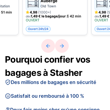
Auberge
tation
Old Town
51 min
4,98
(1000+)
4,98
(
1,49 € le bagage/jour
42 min
1,49 €
dès
dès
OUVERT
OUVERT
Ouvert 24h/24
Ouvert 2
Pourquoi confier vos
bagages à Stasher
Des millions de bagages en sécurité
Satisfait ou remboursé à 100 %
Deux fois moins cher qu’une consigne