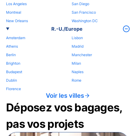
Los Angeles
San Diego
Montreal
San Francisco
New Orleans
Washington DC
R.-U./Europe
Amsterdam
Lisbon
Athens
Madrid
Berlin
Manchester
Brighton
Milan
Budapest
Naples
Dublin
Rome
Florence
Voir les villes
Déposez vos bagages,
pas vos projets