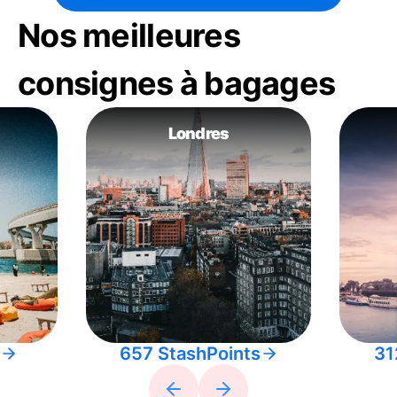
Nos meilleures
consignes à bagages
Londres
657 StashPoints
31