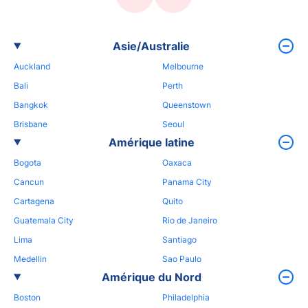
Asie/Australie
Auckland
Melbourne
Bali
Perth
Bangkok
Queenstown
Brisbane
Seoul
Amérique latine
Bogota
Oaxaca
Cancun
Panama City
Cartagena
Quito
Guatemala City
Rio de Janeiro
Lima
Santiago
Medellin
Sao Paulo
Amérique du Nord
Boston
Philadelphia