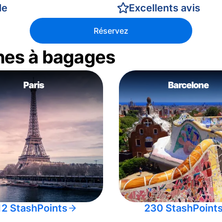
le
Excellents avis
Réservez
nes à bagages
Paris
Barcelone
12 StashPoints
230 StashPoint