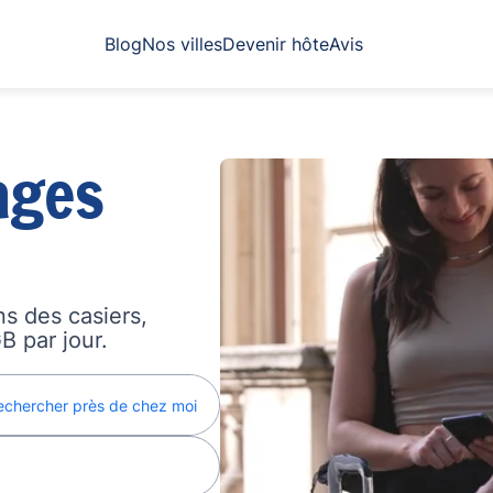
Blog
Nos villes
Devenir hôte
Avis
ages
s des casiers,
B par jour.
echercher près de chez moi