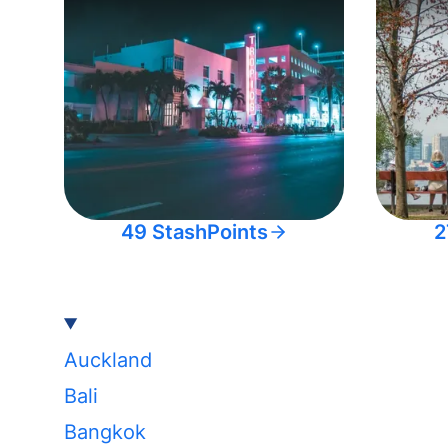
49 StashPoints
2
Auckland
Bali
Bangkok