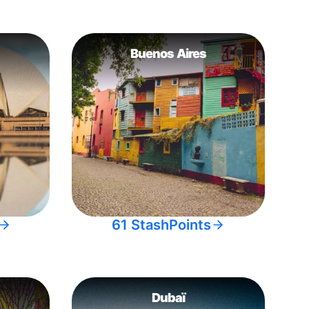
Buenos Aires
61 StashPoints
Dubaï