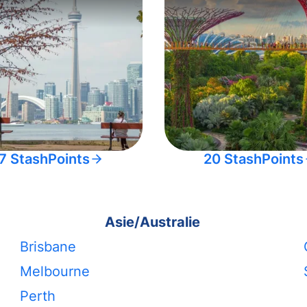
7 StashPoints
20 StashPoints
Asie/Australie
Brisbane
Melbourne
Perth