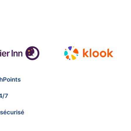
hPoints
4/7
 sécurisé