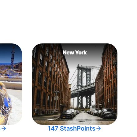
New York
s
147 StashPoints