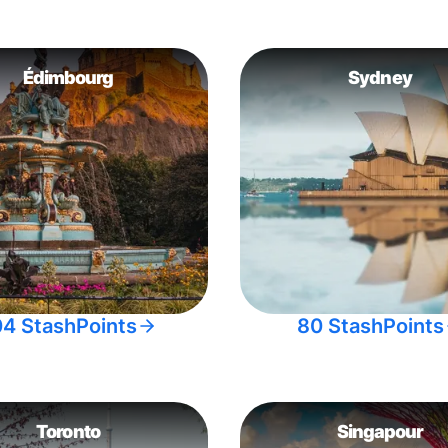
Édimbourg
Sydney
04 StashPoints
80 StashPoints
Toronto
Singapour