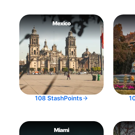
Mexico
108 StashPoints
1
Miami