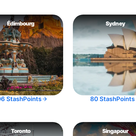
Édimbourg
Sydney
06 StashPoints
80 StashPoints
Toronto
Singapour