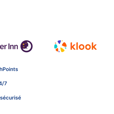
hPoints
4/7
 sécurisé