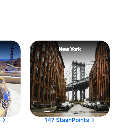
New York
s
147 StashPoints