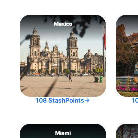
Mexico
108 StashPoints
1
Miami