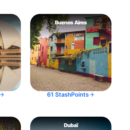
Buenos Aires
61 StashPoints
Dubaï