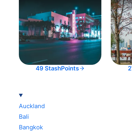
49 StashPoints
2
Auckland
Bali
Bangkok