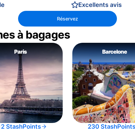
le
Excellents avis
Réservez
nes à bagages
Paris
Barcelone
12 StashPoints
230 StashPoint