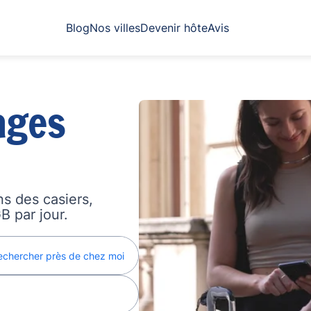
Blog
Nos villes
Devenir hôte
Avis
ages
s des casiers,
B par jour.
echercher près de chez moi