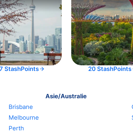
7 StashPoints
20 StashPoints
Asie/Australie
Brisbane
Melbourne
Perth