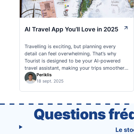
AI Travel App You’ll Love in 2025
Travelling is exciting, but planning every
detail can feel overwhelming. That’s why
Tourist is designed to be your AI-powered
travel assistant, making your trips smoother,
smarter, and stress-free. 🧭 What Makes the
Periklis
18 sept. 2025
Tourist App Unique? Unlike standard travel
apps, Tourist combines powerful tools into
one easy-to-use platform: With Tourist, your
trip planning becomes as exciting …
Questions fré
Le sto