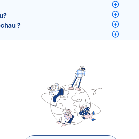
u?
ochau ?