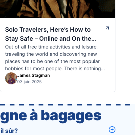
Solo Travelers, Here’s How to
Stay Safe – Online and On the
Out of all free time activities and leisure,
Road
traveling the world and discovering new
places has to be one of the most popular
hobbies for most people. There is nothing
quite like visiting a brand new city, country,
James Stagman
03 juin 2025
or region and experiencing the culture, the
traditions, the languages, and everything else
that a completely new …
igne à bagages
l sûr?