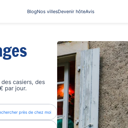
Blog
Nos villes
Devenir hôte
Avis
ages
des casiers, des
€ par jour.
echercher près de chez moi