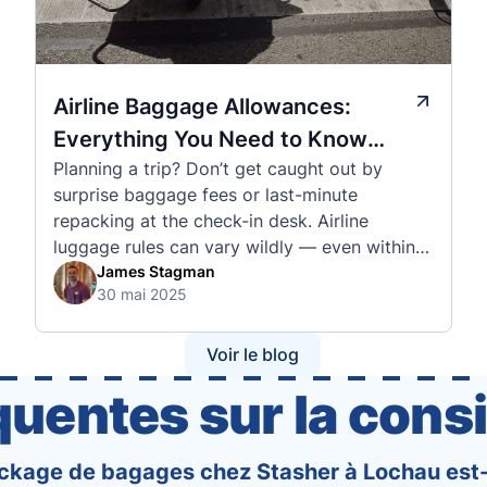
Airline Baggage Allowances:
Everything You Need to Know
Planning a trip? Don’t get caught out by
Before You Fly
surprise baggage fees or last-minute
repacking at the check-in desk. Airline
luggage rules can vary wildly — even within
the same country or alliance. That’s why
James Stagman
30 mai 2025
we’ve created a detailed set of guides to help
you navigate the cabin and checked baggage
policies of over 30 international …
Voir le blog
quentes sur la cons
ckage de bagages chez Stasher à Lochau est-i