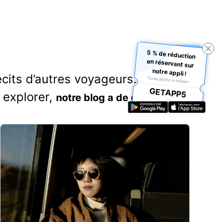
5 % de réduction
en réservant sur
notre appli !
écits d’autres voyageurs. Que
Code promo à utiliser :
GETAPP5
 explorer,
notre blog a de quoi vous