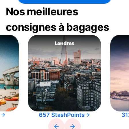
Nos meilleures
consignes à bagages
Londres
657 StashPoints
31