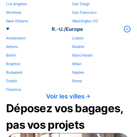
Los Angeles
San Diego
Montreal
San Francisco
New Orleans
Washington DC
R.-U./Europe
Amsterdam
Lisbon
Athens
Madrid
Berlin
Manchester
Brighton
Milan
Budapest
Naples
Dublin
Rome
Florence
Voir les villes
Déposez vos bagages,
pas vos projets