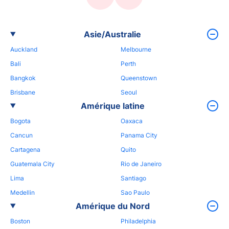
Asie/Australie
Auckland
Melbourne
Bali
Perth
Bangkok
Queenstown
Brisbane
Seoul
Amérique latine
Bogota
Oaxaca
Cancun
Panama City
Cartagena
Quito
Guatemala City
Rio de Janeiro
Lima
Santiago
Medellin
Sao Paulo
Amérique du Nord
Boston
Philadelphia