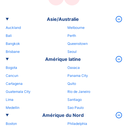
Asie/Australie
Auckland
Melbourne
Bali
Perth
Bangkok
Queenstown
Brisbane
Seoul
Amérique latine
Bogota
Oaxaca
Cancun
Panama City
Cartagena
Quito
Guatemala City
Rio de Janeiro
Lima
Santiago
Medellin
Sao Paulo
Amérique du Nord
Boston
Philadelphia