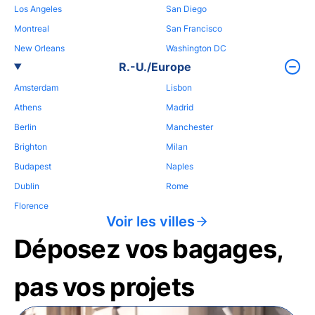
Los Angeles
San Diego
Montreal
San Francisco
New Orleans
Washington DC
R.-U./Europe
Amsterdam
Lisbon
Athens
Madrid
Berlin
Manchester
Brighton
Milan
Budapest
Naples
Dublin
Rome
Florence
Voir les villes
Déposez vos bagages,
pas vos projets