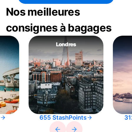
Nos meilleures
consignes à bagages
Londres
655 StashPoints
31