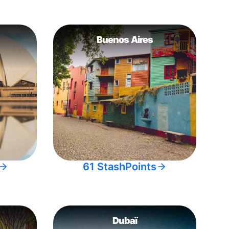
Buenos Aires
61 StashPoints
Dubaï