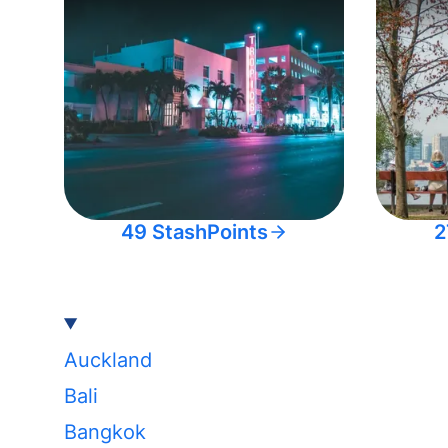
49 StashPoints
2
Auckland
Bali
Bangkok