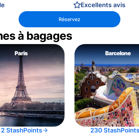
le
Excellents avis
Réservez
nes à bagages
Paris
Barcelone
12 StashPoints
230 StashPoint