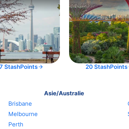
7 StashPoints
20 StashPoints
Asie/Australie
Brisbane
Melbourne
Perth