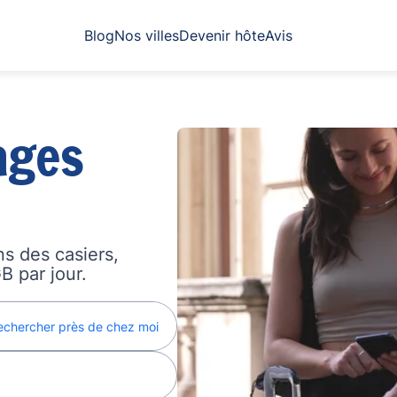
Blog
Nos villes
Devenir hôte
Avis
ages
s des casiers,
B par jour.
echercher près de chez moi