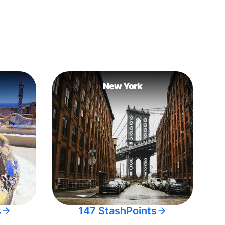
New York
s
147 StashPoints