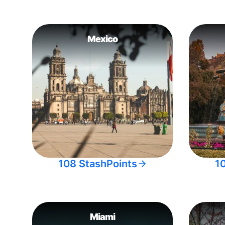
Mexico
108 StashPoints
1
Miami