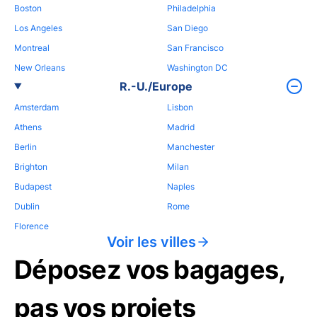
Boston
Philadelphia
Los Angeles
San Diego
Montreal
San Francisco
New Orleans
Washington DC
R.-U./Europe
Amsterdam
Lisbon
Athens
Madrid
Berlin
Manchester
Brighton
Milan
Budapest
Naples
Dublin
Rome
Florence
Voir les villes
Déposez vos bagages,
pas vos projets