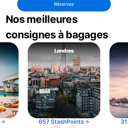
Réservez
Nos meilleures
consignes à bagages
Londres
657 StashPoints
31