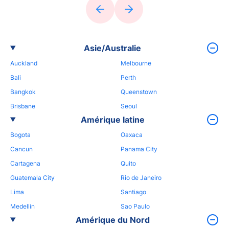
Asie/Australie
Auckland
Melbourne
Bali
Perth
Bangkok
Queenstown
Brisbane
Seoul
Amérique latine
Bogota
Oaxaca
Cancun
Panama City
Cartagena
Quito
Guatemala City
Rio de Janeiro
Lima
Santiago
Medellin
Sao Paulo
Amérique du Nord