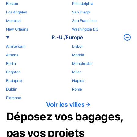
Boston
Philadelphia
Los Angeles
San Diego
Montreal
San Francisco
New Orleans
Washington DC
R.-U./Europe
Amsterdam
Lisbon
Athens
Madrid
Berlin
Manchester
Brighton
Milan
Budapest
Naples
Dublin
Rome
Florence
Voir les villes
Déposez vos bagages,
pas vos projets