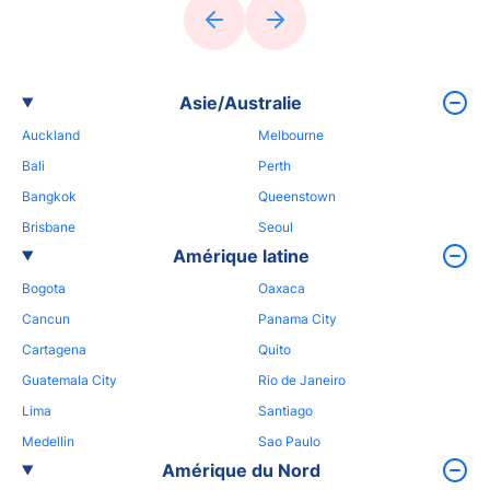
Asie/Australie
Auckland
Melbourne
Bali
Perth
Bangkok
Queenstown
Brisbane
Seoul
Amérique latine
Bogota
Oaxaca
Cancun
Panama City
Cartagena
Quito
Guatemala City
Rio de Janeiro
Lima
Santiago
Medellin
Sao Paulo
Amérique du Nord