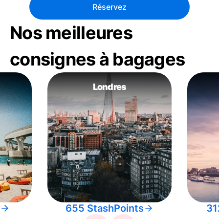
Réservez
Nos meilleures
consignes à bagages
Londres
655 StashPoints
31