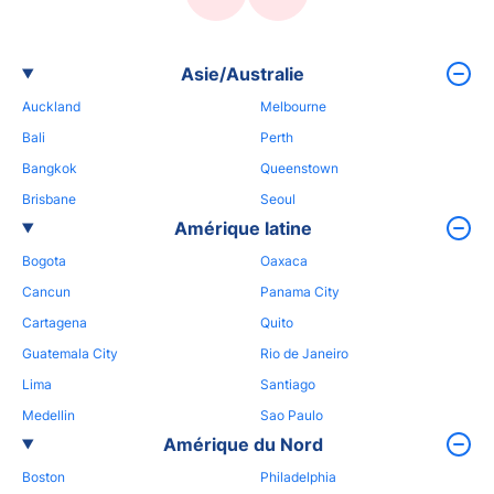
Asie/Australie
Auckland
Melbourne
Bali
Perth
Bangkok
Queenstown
Brisbane
Seoul
Amérique latine
Bogota
Oaxaca
Cancun
Panama City
Cartagena
Quito
Guatemala City
Rio de Janeiro
Lima
Santiago
Medellin
Sao Paulo
Amérique du Nord
Boston
Philadelphia