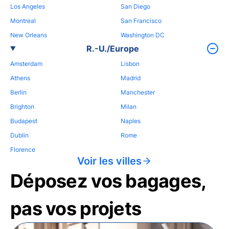
Los Angeles
San Diego
Montreal
San Francisco
New Orleans
Washington DC
R.-U./Europe
Amsterdam
Lisbon
Athens
Madrid
Berlin
Manchester
Brighton
Milan
Budapest
Naples
Dublin
Rome
Florence
Voir les villes
Déposez vos bagages,
pas vos projets