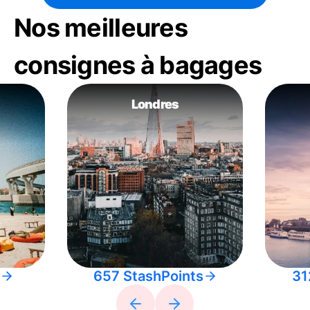
Nos meilleures
consignes à bagages
Londres
657 StashPoints
31