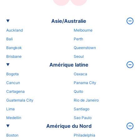
Asie/Australie
Auckland
Melbourne
Bali
Perth
Bangkok
Queenstown
Brisbane
Seoul
Amérique latine
Bogota
Oaxaca
Cancun
Panama City
Cartagena
Quito
Guatemala City
Rio de Janeiro
Lima
Santiago
Medellin
Sao Paulo
Amérique du Nord
Boston
Philadelphia