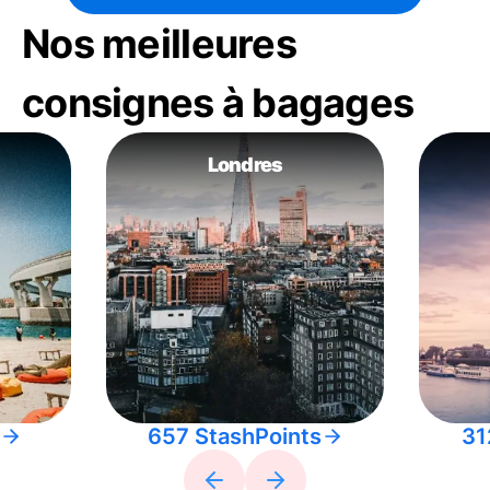
Nos meilleures
consignes à bagages
Londres
657 StashPoints
31