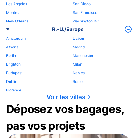
Los Angeles
San Diego
Montreal
San Francisco
New Orleans
Washington DC
R.-U./Europe
Amsterdam
Lisbon
Athens
Madrid
Berlin
Manchester
Brighton
Milan
Budapest
Naples
Dublin
Rome
Florence
Voir les villes
Déposez vos bagages,
pas vos projets