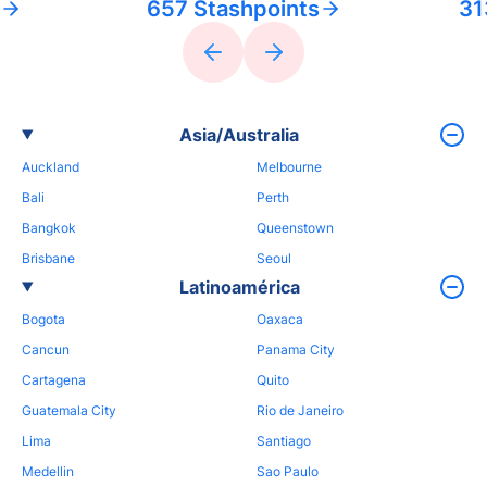
657 Stashpoints
31
Asia/Australia
Auckland
Melbourne
Bali
Perth
Bangkok
Queenstown
Brisbane
Seoul
Latinoamérica
Bogota
Oaxaca
Cancun
Panama City
Cartagena
Quito
Guatemala City
Rio de Janeiro
Lima
Santiago
Medellin
Sao Paulo