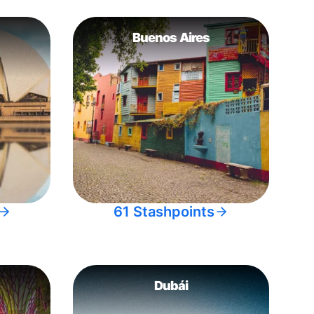
Buenos Aires
61 Stashpoints
Dubái