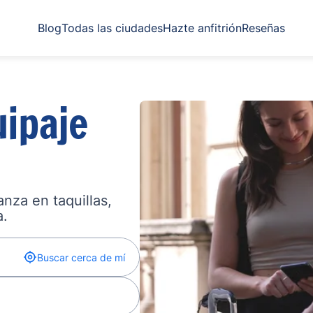
Blog
Todas las ciudades
Hazte anfitrión
Reseñas
ipaje
nza en taquillas,
a.
Buscar cerca de mí