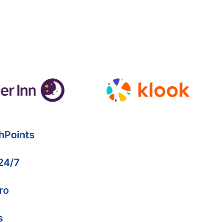
hPoints
 24/7
ro
s