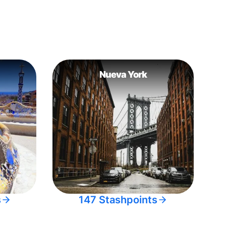
Nueva York
s
147 Stashpoints