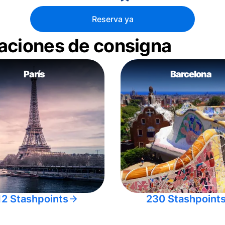
Reserva ya
aciones de consigna
París
Barcelona
12 Stashpoints
230 Stashpoint