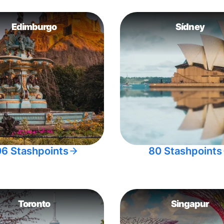
Edimburgo
Sídney
06 Stashpoints
80 Stashpoints
Toronto
Singapur