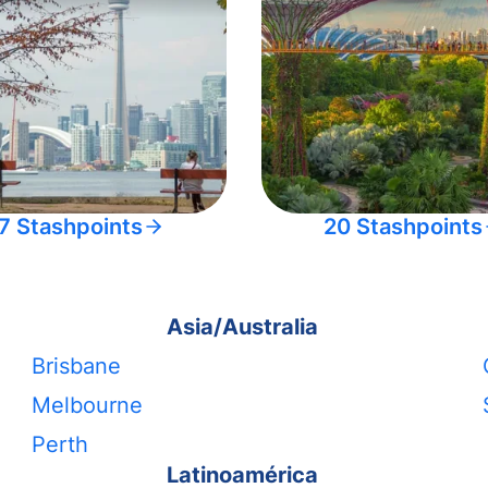
7 Stashpoints
20 Stashpoints
Asia/Australia
Brisbane
Melbourne
Perth
Latinoamérica