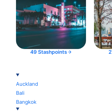
49 Stashpoints
2
Auckland
Bali
Bangkok