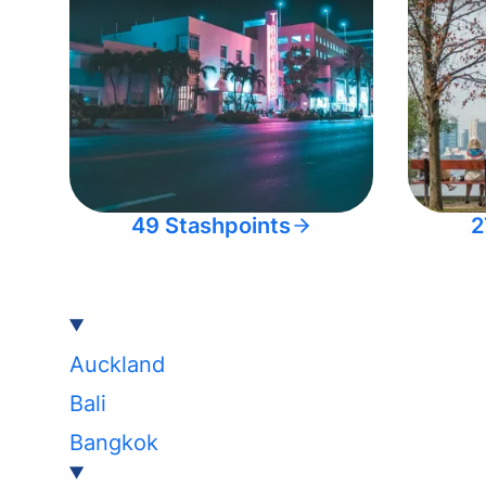
49 Stashpoints
2
Auckland
Bali
Bangkok