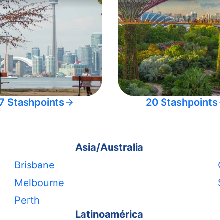
7 Stashpoints
20 Stashpoints
Asia/Australia
Brisbane
Melbourne
Perth
Latinoamérica