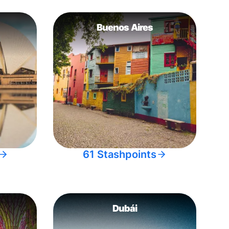
Buenos Aires
61 Stashpoints
Dubái