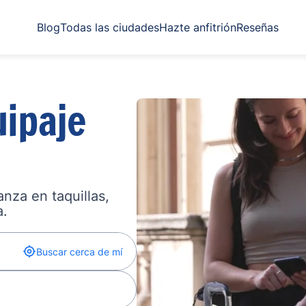
Blog
Todas las ciudades
Hazte anfitrión
Reseñas
ipaje
nza en taquillas,
a.
Buscar cerca de mí