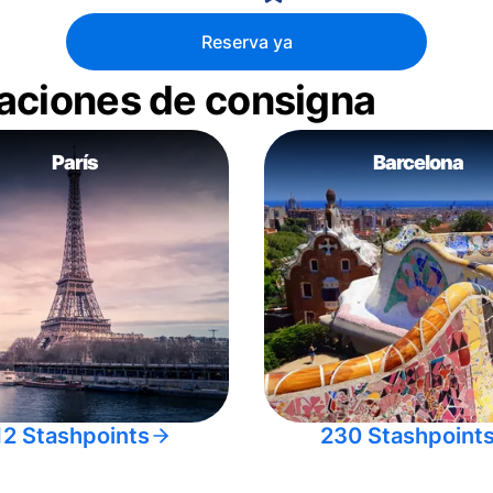
Reserva ya
aciones de consigna
París
Barcelona
12 Stashpoints
230 Stashpoint