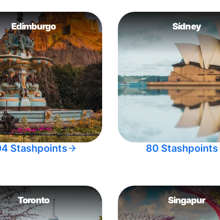
Edimburgo
Sídney
04 Stashpoints
80 Stashpoints
Toronto
Singapur