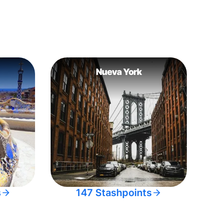
Nueva York
s
147 Stashpoints