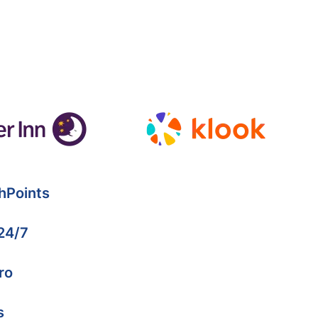
hPoints
 24/7
ro
s