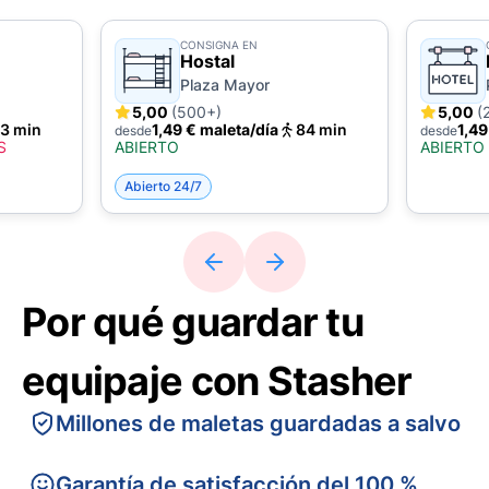
CONSIGNA EN
Hostal
Plaza Mayor
5,00
(500+)
5,00
(
3 min
1,49 € maleta/día
84 min
1,49
desde
desde
S
ABIERTO
ABIERTO
Abierto 24/7
Por qué guardar tu
equipaje con Stasher
Millones de maletas guardadas a salvo
Garantía de satisfacción del 100 %