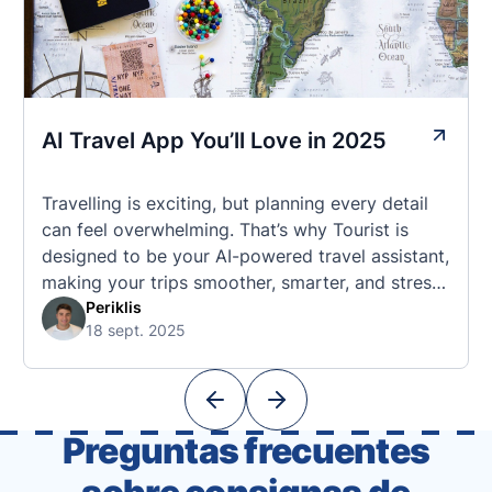
AI Travel App You’ll Love in 2025
Travelling is exciting, but planning every detail
can feel overwhelming. That’s why Tourist is
designed to be your AI-powered travel assistant,
making your trips smoother, smarter, and stress-
free. 🧭 What Makes the Tourist App Unique?
Periklis
18 sept. 2025
Unlike standard travel apps, Tourist combines
powerful tools into one easy-to-use platform:
With Tourist, your trip planning becomes as
exciting …
Preguntas frecuentes