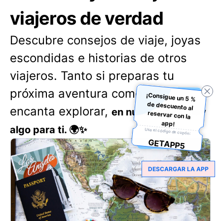
viajeros de verdad
Descubre consejos de viaje, joyas
escondidas e historias de otros
viajeros. Tanto si preparas tu
próxima aventura como si te
¡Consigue un 5 %
de descuento al
reservar con la
encanta explorar,
en nuestro blog hay
app!
algo para ti. 🌍✨
Usa el código de cupón:
GETAPP5
DESCARGAR LA APP