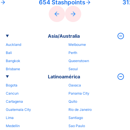
654 Stashpoints
31
Asia/Australia
Auckland
Melbourne
Bali
Perth
Bangkok
Queenstown
Brisbane
Seoul
Latinoamérica
Bogota
Oaxaca
Cancun
Panama City
Cartagena
Quito
Guatemala City
Rio de Janeiro
Lima
Santiago
Medellin
Sao Paulo