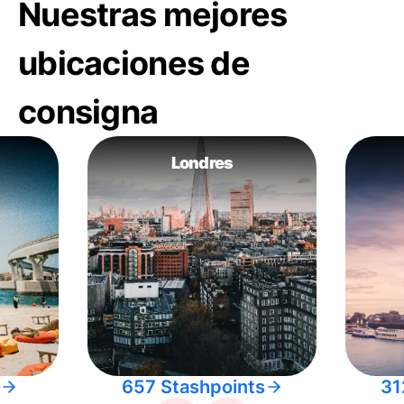
Nuestras mejores
ubicaciones de
consigna
Londres
657 Stashpoints
31