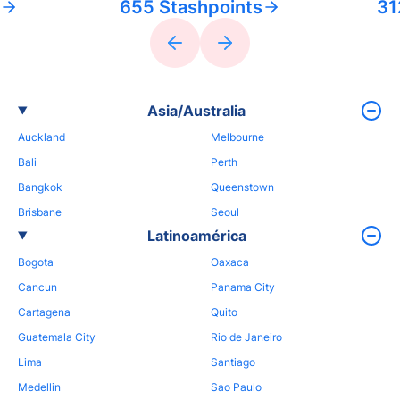
655 Stashpoints
31
Asia/Australia
Auckland
Melbourne
Bali
Perth
Bangkok
Queenstown
Brisbane
Seoul
Latinoamérica
Bogota
Oaxaca
Cancun
Panama City
Cartagena
Quito
Guatemala City
Rio de Janeiro
Lima
Santiago
Medellin
Sao Paulo