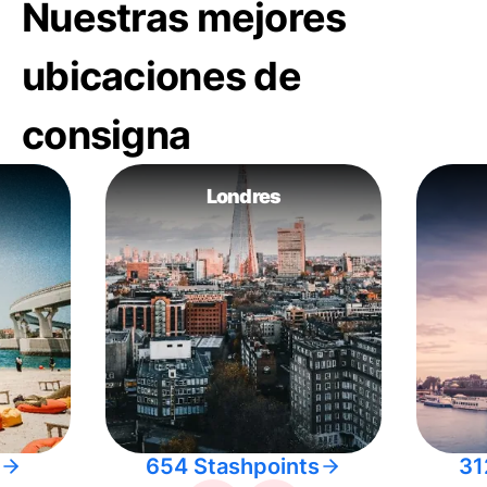
Nuestras mejores
ubicaciones de
consigna
Londres
654 Stashpoints
31