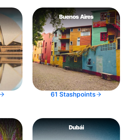
Buenos Aires
61 Stashpoints
Dubái