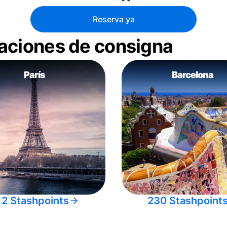
Reserva ya
aciones de consigna
París
Barcelona
12 Stashpoints
230 Stashpoint