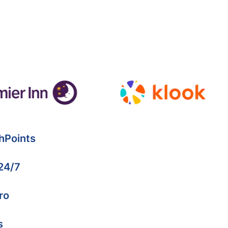
hPoints
 24/7
ro
s