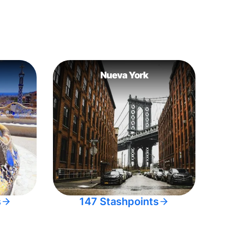
Nueva York
s
147 Stashpoints