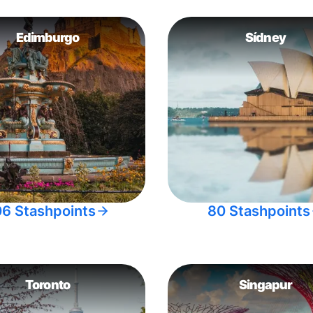
Edimburgo
Sídney
06 Stashpoints
80 Stashpoints
Toronto
Singapur