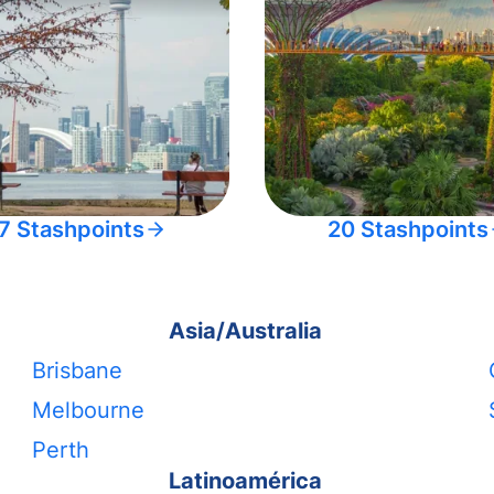
7 Stashpoints
20 Stashpoints
Asia/Australia
Brisbane
Melbourne
Perth
Latinoamérica