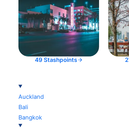
49 Stashpoints
2
Auckland
Bali
Bangkok