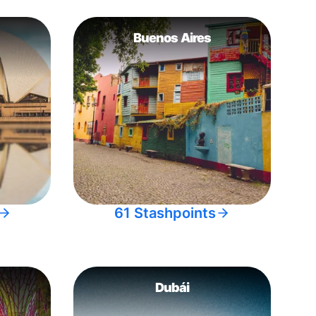
Buenos Aires
61 Stashpoints
Dubái