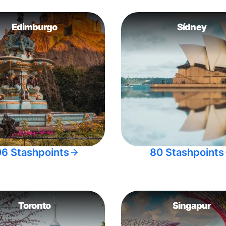
Edimburgo
Sídney
06 Stashpoints
80 Stashpoints
Toronto
Singapur