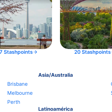
7 Stashpoints
20 Stashpoints
Asia/Australia
Brisbane
Melbourne
Perth
Latinoamérica