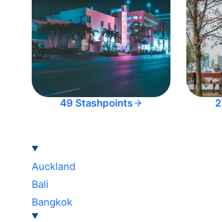
49 Stashpoints
2
Auckland
Bali
Bangkok