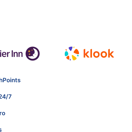
hPoints
 24/7
ro
s