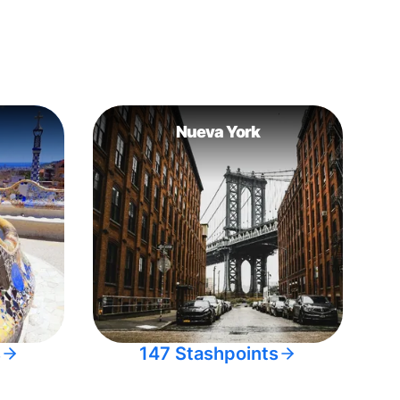
Nueva York
s
147 Stashpoints