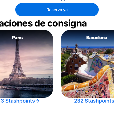
Reserva ya
aciones de consigna
París
Barcelona
13 Stashpoints
232 Stashpoint