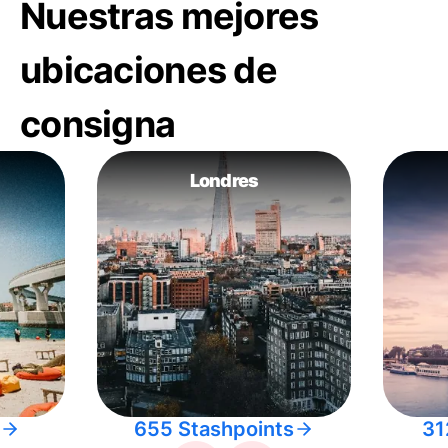
Nuestras mejores
ubicaciones de
consigna
Londres
655 Stashpoints
31