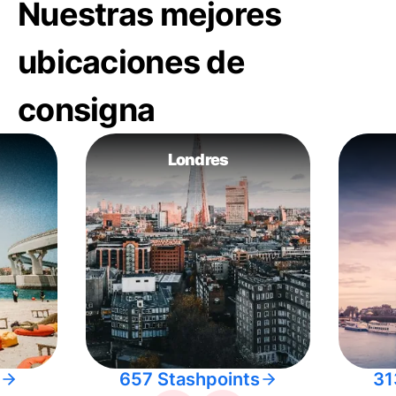
Nuestras mejores
ubicaciones de
consigna
Londres
657 Stashpoints
31