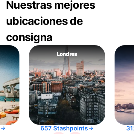
Nuestras mejores
ubicaciones de
consigna
Londres
657 Stashpoints
31