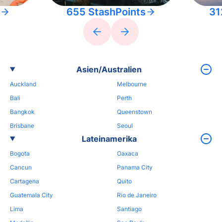
655 StashPoints
31
Asien/Australien
Auckland
Melbourne
Bali
Perth
Bangkok
Queenstown
Brisbane
Seoul
Lateinamerika
Bogota
Oaxaca
Cancun
Panama City
Cartagena
Quito
Guatemala City
Rio de Janeiro
Lima
Santiago