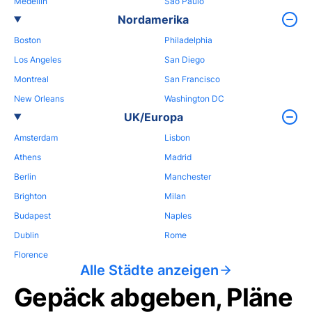
Medellin
Sao Paulo
Nordamerika
Boston
Philadelphia
Los Angeles
San Diego
Montreal
San Francisco
New Orleans
Washington DC
UK/Europa
Amsterdam
Lisbon
Athens
Madrid
Berlin
Manchester
Brighton
Milan
Budapest
Naples
Dublin
Rome
Florence
Alle Städte anzeigen
Gepäck abgeben, Pläne