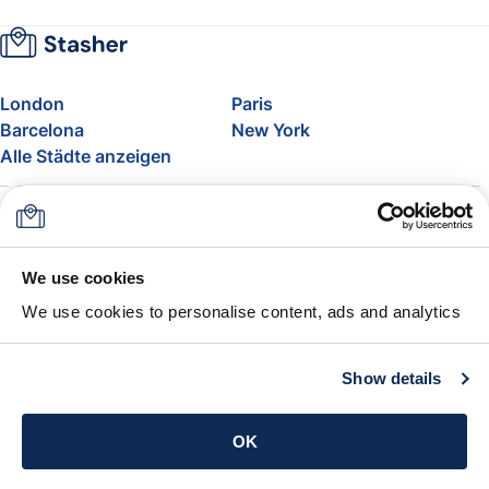
London
Paris
Barcelona
New York
Alle Städte anzeigen
Über uns
Preise
FAQ
Support
Blog
Nehmen Sie am Affiliate-
We use cookies
Programm von Stasher teil
We use cookies to personalise content, ads and analytics
Freigepäck bei Airlines
Die Stasher-Garantie
AGB
Show details
App holen
OK