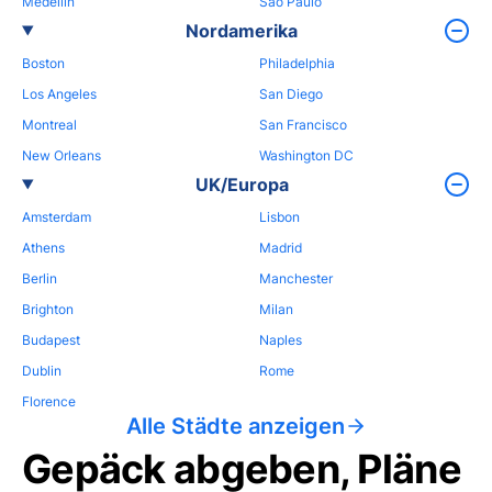
Medellin
Sao Paulo
Nordamerika
Boston
Philadelphia
Los Angeles
San Diego
Montreal
San Francisco
New Orleans
Washington DC
UK/Europa
Amsterdam
Lisbon
Athens
Madrid
Berlin
Manchester
Brighton
Milan
Budapest
Naples
Dublin
Rome
Florence
Alle Städte anzeigen
Gepäck abgeben, Pläne