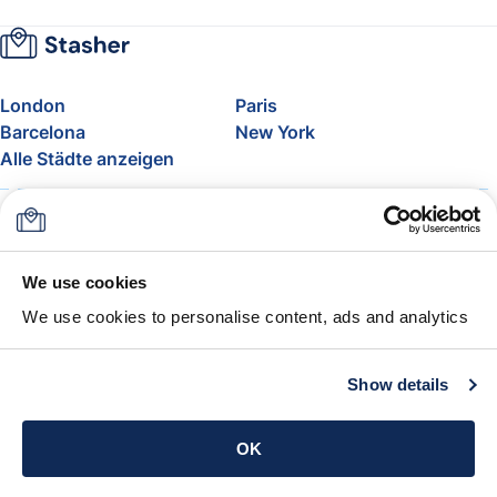
London
Paris
Barcelona
New York
Alle Städte anzeigen
Über uns
Preise
FAQ
Support
Blog
Nehmen Sie am Affiliate-
We use cookies
Programm von Stasher teil
We use cookies to personalise content, ads and analytics
Freigepäck bei Airlines
Die Stasher-Garantie
AGB
Show details
App holen
OK