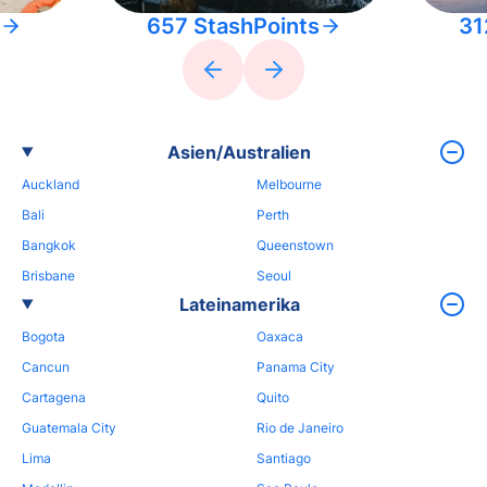
657 StashPoints
31
Asien/Australien
Auckland
Melbourne
Bali
Perth
Bangkok
Queenstown
Brisbane
Seoul
Lateinamerika
Bogota
Oaxaca
Cancun
Panama City
Cartagena
Quito
Guatemala City
Rio de Janeiro
Lima
Santiago