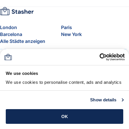
London
Paris
Barcelona
New York
Alle Städte anzeigen
Über uns
Preise
FAQ
Support
Blog
Nehmen Sie am Affiliate-
We use cookies
Programm von Stasher teil
We use cookies to personalise content, ads and analytics
Freigepäck bei Airlines
Die Stasher-Garantie
AGB
Show details
App holen
OK