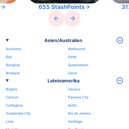
655 StashPoints
31
Asien/Australien
Auckland
Melbourne
Bali
Perth
Bangkok
Queenstown
Brisbane
Seoul
Lateinamerika
Bogota
Oaxaca
Cancun
Panama City
Cartagena
Quito
Guatemala City
Rio de Janeiro
Lima
Santiago