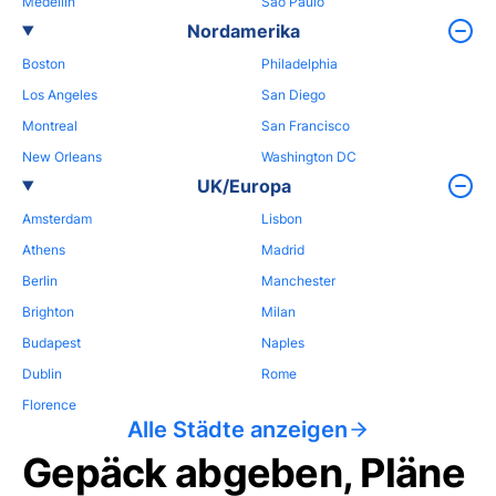
Medellin
Sao Paulo
Nordamerika
Boston
Philadelphia
Los Angeles
San Diego
Montreal
San Francisco
New Orleans
Washington DC
UK/Europa
Amsterdam
Lisbon
Athens
Madrid
Berlin
Manchester
Brighton
Milan
Budapest
Naples
Dublin
Rome
Florence
Alle Städte anzeigen
Gepäck abgeben, Pläne