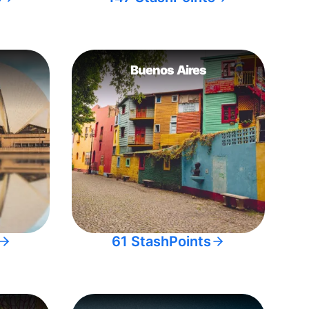
Buenos Aires
61 StashPoints