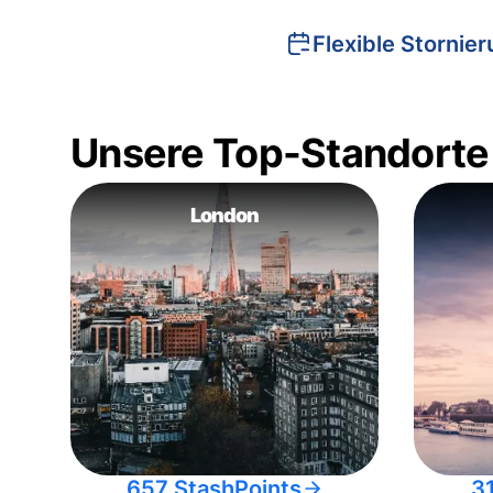
Flexible Stornie
Unsere Top-Standorte
London
657 StashPoints
3