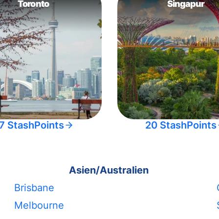
Toronto
Singapur
7 StashPoints
20 StashPoints
Asien/Australien
Brisbane
Melbourne