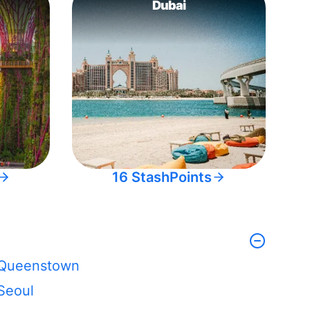
Dubai
16 StashPoints
Queenstown
Seoul