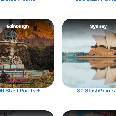
Edinburgh
Sydney
06 StashPoints
80 StashPoints