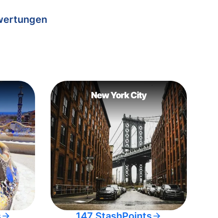
wertungen
New York City
s
147 StashPoints