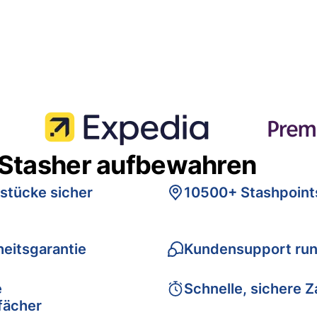
 Stasher aufbewahren
stücke sicher
10500+ Stashpoint
eitsgarantie
Kundensupport run
e
Schnelle, sichere 
fächer