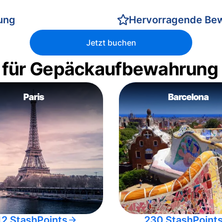
rung
Hervorragende Be
Jetzt buchen
 für Gepäckaufbewahrung
Paris
Barcelona
12 StashPoints
230 StashPoint