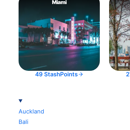
Miami
49 StashPoints
2
Auckland
Bali