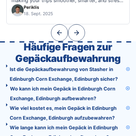
making your trips smoother, smarter, and stress-
free. 🧭 What Makes the Tourist App Unique?
Periklis
18. Sept. 2025
Unlike standard travel apps, Tourist combines
powerful tools into one easy-to-use platform:
With Tourist, your trip planning becomes as
exciting …
Häufige Fragen zur
Gepäckaufbewahrung
Ist die Gepäckaufbewahrung von Stasher in
Edinburgh Corn Exchange, Edinburgh sicher?
Wo kann ich mein Gepäck in Edinburgh Corn
Exchange, Edinburgh aufbewahren?
Wie viel kostet es, mein Gepäck in Edinburgh
Corn Exchange, Edinburgh aufzubewahren?
Wie lange kann ich mein Gepäck in Edinburgh