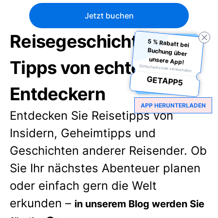
Jetzt buchen
Reisegeschichten &
5 % Rabatt bei
Buchung über
unsere App!
Tipps von echten
Gutscheincode verwenden:
GETAPP5
Entdeckern
APP HERUNTERLADEN
Entdecken Sie Reisetipps von
Insidern, Geheimtipps und
Geschichten anderer Reisender. Ob
Sie Ihr nächstes Abenteuer planen
oder einfach gern die Welt
erkunden –
in unserem Blog werden Sie