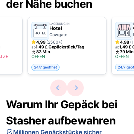
der Nähe buchen
LAGERUNG IN
Hotel
Cowgate
4,99
(2500+)
4,98
(
g
1,49 £ Gepäckstück/Tag
1,49 £
ab
ab
83 Min.
79 Min
ÄTZE
OFFEN
OFFEN
24/7 geöffnet
24/7 geöf
Warum Ihr Gepäck bei
Stasher aufbewahren
Millionen Gepäckstücke sicher