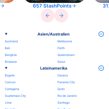
657 StashPoints
31
Asien/Australien
Auckland
Melbourne
Bali
Perth
Bangkok
Queenstown
Brisbane
Seoul
Lateinamerika
Bogota
Oaxaca
Cancun
Panama City
Cartagena
Quito
Guatemala City
Rio de Janeiro
Lima
Santiago