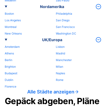
Medellin
Sao Paulo
Nordamerika
Boston
Philadelphia
Los Angeles
San Diego
Montreal
San Francisco
New Orleans
Washington DC
UK/Europa
Amsterdam
Lisbon
Athens
Madrid
Berlin
Manchester
Brighton
Milan
Budapest
Naples
Dublin
Rome
Florence
Alle Städte anzeigen
Gepäck abgeben, Pläne