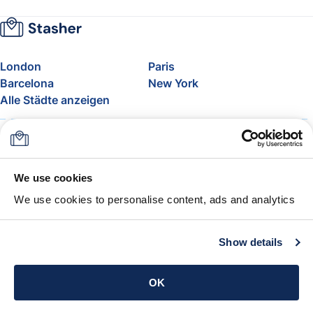
London
Paris
Barcelona
New York
Alle Städte anzeigen
Über uns
Preise
FAQ
Support
Blog
Nehmen Sie am Affiliate-
We use cookies
Programm von Stasher teil
We use cookies to personalise content, ads and analytics
Freigepäck bei Airlines
Die Stasher-Garantie
AGB
Show details
App holen
OK