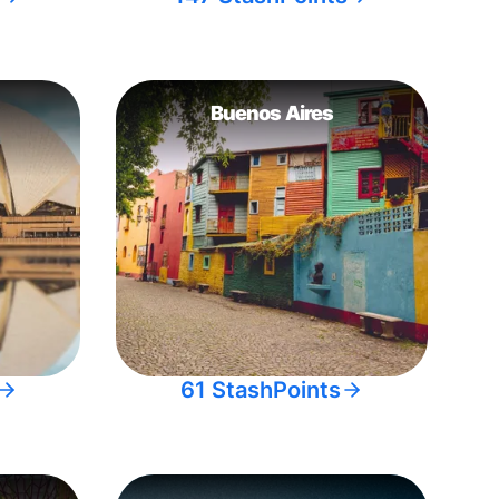
Buenos Aires
61 StashPoints