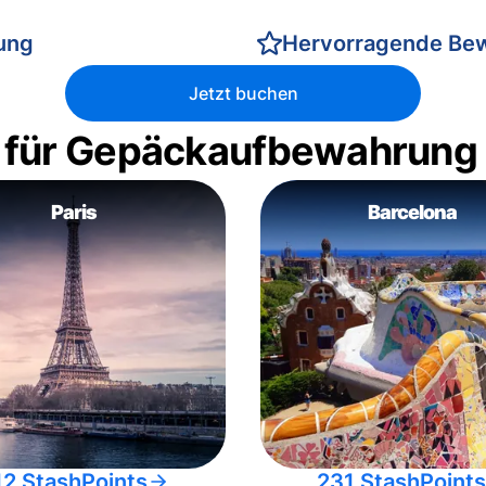
rung
Hervorragende Be
Jetzt buchen
 für Gepäckaufbewahrung
Paris
Barcelona
12 StashPoints
231 StashPoints