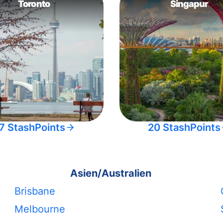
Toronto
Singapur
7 StashPoints
20 StashPoints
Asien/Australien
Brisbane
Melbourne