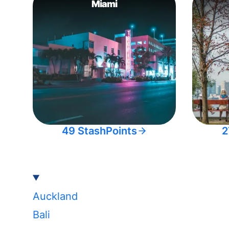
Miami
49 StashPoints
2
Auckland
Bali