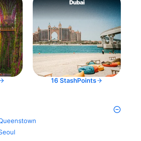
Dubai
16 StashPoints
Queenstown
Seoul