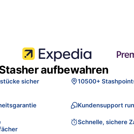
 Stasher aufbewahren
stücke sicher
10500+ Stashpoint
eitsgarantie
Kundensupport run
e
Schnelle, sichere 
fächer