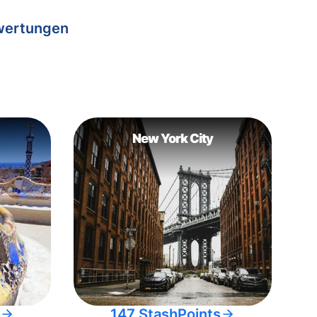
wertungen
New York City
147 StashPoints