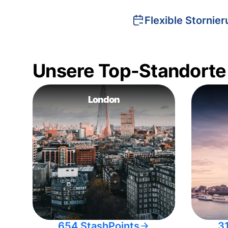
Flexible Stornie
Unsere Top-Standorte
London
654 StashPoints
3