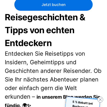
Jetzt buchen
Reisegeschichten &
Tipps von echten
Entdeckern
Entdecken Sie Reisetipps von
Insidern, Geheimtipps und
Geschichten anderer Reisender. Ob
Sie Ihr nächstes Abenteuer planen
oder einfach gern die Welt
erkunden –
in unserem Blog werden Sie
5 % Rabatt bei
Buchung über
fündig. 🌍✨