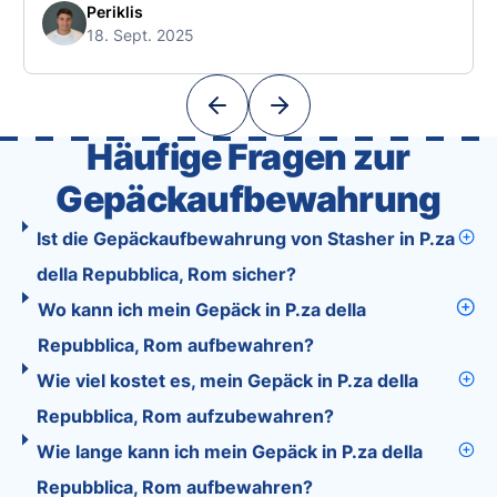
free. 🧭 What Makes the Tourist App Unique?
Periklis
18. Sept. 2025
Unlike standard travel apps, Tourist combines
powerful tools into one easy-to-use platform:
With Tourist, your trip planning becomes as
exciting …
Häufige Fragen zur
Gepäckaufbewahrung
Ist die Gepäckaufbewahrung von Stasher in P.za
della Repubblica, Rom sicher?
Wo kann ich mein Gepäck in P.za della
Repubblica, Rom aufbewahren?
Wie viel kostet es, mein Gepäck in P.za della
Repubblica, Rom aufzubewahren?
Wie lange kann ich mein Gepäck in P.za della
Repubblica, Rom aufbewahren?