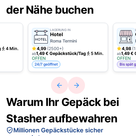
der Nähe buchen
LAGERUNG IN
Hotel
Roma Termini
g
4 Min.
4,99
(2500+)
4,98
(
1,49 € Gepäckstück/Tag
5 Min.
1,49 €
ab
ab
OFFEN
OFFEN
24/7 geöffnet
Bis spät 
Warum Ihr Gepäck bei
Stasher aufbewahren
Millionen Gepäckstücke sicher