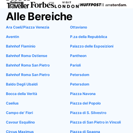
Alle Bereiche
Ara Coeli/Piazza Venezia
Ottaviano
Aventin
P.za della Repubblica
Bahnhof Flaminio
Palazzo delle Esposizioni
Bahnhof Roma Ostiense
Pantheon
Bahnhof Roma San Pietro
Parioli
Bahnhof Roma San Pietro
Petersdom
Baldo Degli Ubaldi
Petersdom
Bocca della Verità
Piazza Navona
Caelius
Piazza del Popolo
Campo de' Fiori
Piazza di S. Silvestro
Cavour Esquilino
Piazza di San Pietro in Vincoli
Circus Maximus
Piazza di Spagna