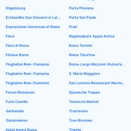
Engelsburg
Porta Pinciana
Erzbasilika San Giovanni in Laterano
Porta San Paolo
Esposizione Universale di Roma
Prati
Fiera
Regionalpark Appia Antica
Fiera di Roma
Roma Termini
Flixbus Rome
Roma Tiburtina
Flughafen Rom-Ciampino
Roma-Largo Mazzoni (Autostaz.Tiburtina)
Flughafen Rom-Ciampino
S. Maria Maggiore
Flughafen Rom-Fiumicino
San Lorenzo Restaurant Warrington
Forum Romanum
Spanische Treppe
Furio Camillo
Testaccio Market
Garbatella
Trastevere
Gianicolense
Trevi Brunnen
Hotel Agorà Roma
Trieste