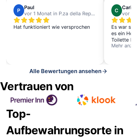
Paul
Carin
P
C
vor 1 Monat in P.za della Repubblica
Hat funktioniert wie versprochen
Es war sic
es ein Hote
Toilette b
Mehr anze
umzuziehen
und zum Fl
Alle Bewertungen ansehen
Vertrauen von
Top-
Aufbewahrungsorte in