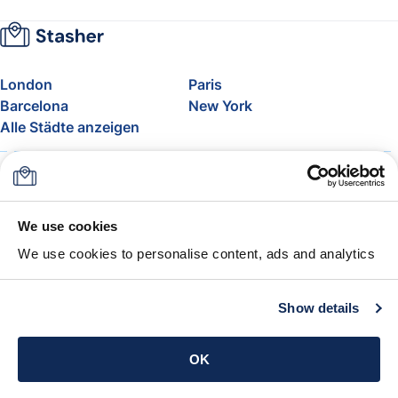
London
Paris
Barcelona
New York
Alle Städte anzeigen
Über uns
Preise
FAQ
Support
Blog
Nehmen Sie am Affiliate-
We use cookies
Programm von Stasher teil
We use cookies to personalise content, ads and analytics
Freigepäck bei Airlines
Die Stasher-Garantie
AGB
Show details
App holen
OK