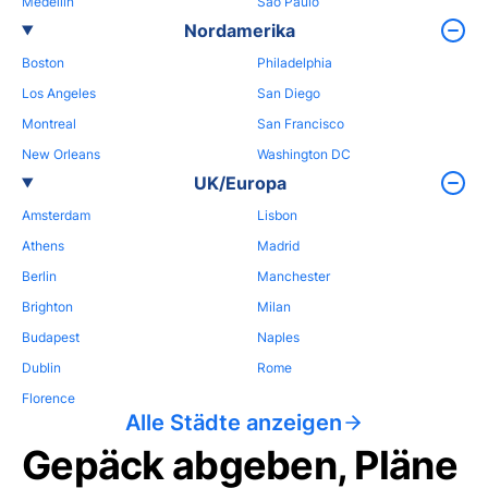
Medellin
Sao Paulo
Nordamerika
Boston
Philadelphia
Los Angeles
San Diego
Montreal
San Francisco
New Orleans
Washington DC
UK/Europa
Amsterdam
Lisbon
Athens
Madrid
Berlin
Manchester
Brighton
Milan
Budapest
Naples
Dublin
Rome
Florence
Alle Städte anzeigen
Gepäck abgeben, Pläne