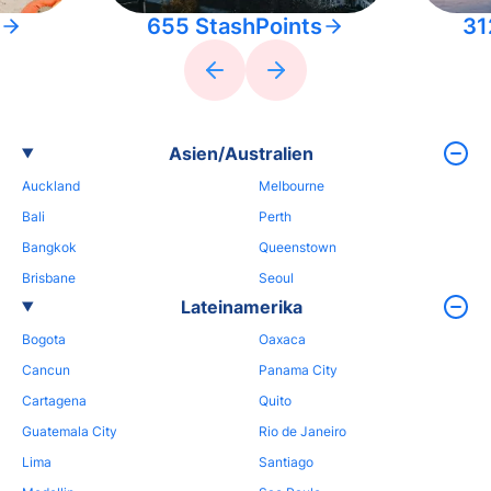
655 StashPoints
31
Asien/Australien
Auckland
Melbourne
Bali
Perth
Bangkok
Queenstown
Brisbane
Seoul
Lateinamerika
Bogota
Oaxaca
Cancun
Panama City
Cartagena
Quito
Guatemala City
Rio de Janeiro
Lima
Santiago