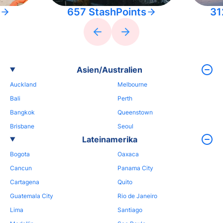
657 StashPoints
31
Asien/Australien
Auckland
Melbourne
Bali
Perth
Bangkok
Queenstown
Brisbane
Seoul
Lateinamerika
Bogota
Oaxaca
Cancun
Panama City
Cartagena
Quito
Guatemala City
Rio de Janeiro
Lima
Santiago