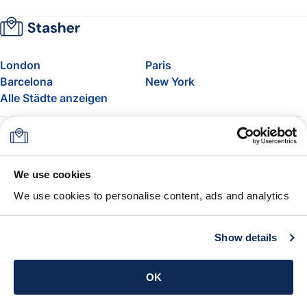
London
Paris
Barcelona
New York
Alle Städte anzeigen
Über uns
Preise
FAQ
Support
Blog
Nehmen Sie am Affiliate-
We use cookies
Programm von Stasher teil
We use cookies to personalise content, ads and analytics
Freigepäck bei Airlines
Die Stasher-Garantie
AGB
Show details
App holen
OK