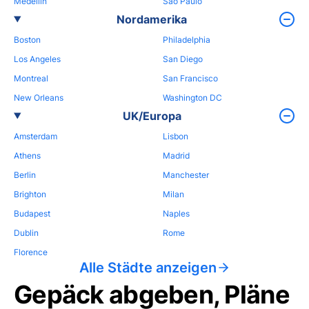
Medellin
Sao Paulo
Nordamerika
Boston
Philadelphia
Los Angeles
San Diego
Montreal
San Francisco
New Orleans
Washington DC
UK/Europa
Amsterdam
Lisbon
Athens
Madrid
Berlin
Manchester
Brighton
Milan
Budapest
Naples
Dublin
Rome
Florence
Alle Städte anzeigen
Gepäck abgeben, Pläne