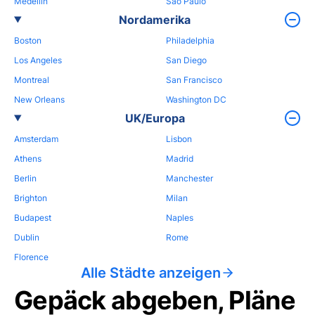
Medellin
Sao Paulo
Nordamerika
Boston
Philadelphia
Los Angeles
San Diego
Montreal
San Francisco
New Orleans
Washington DC
UK/Europa
Amsterdam
Lisbon
Athens
Madrid
Berlin
Manchester
Brighton
Milan
Budapest
Naples
Dublin
Rome
Florence
Alle Städte anzeigen
Gepäck abgeben, Pläne