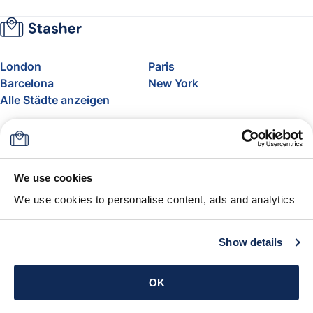
London
Paris
Barcelona
New York
Alle Städte anzeigen
Über uns
Preise
FAQ
Support
Blog
Nehmen Sie am Affiliate-
We use cookies
Programm von Stasher teil
We use cookies to personalise content, ads and analytics
Freigepäck bei Airlines
Die Stasher-Garantie
AGB
Show details
App holen
OK