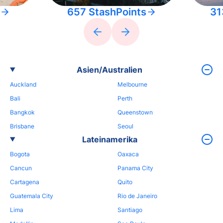
657 StashPoints
31
Asien/Australien
Auckland
Melbourne
Bali
Perth
Bangkok
Queenstown
Brisbane
Seoul
Lateinamerika
Bogota
Oaxaca
Cancun
Panama City
Cartagena
Quito
Guatemala City
Rio de Janeiro
Lima
Santiago