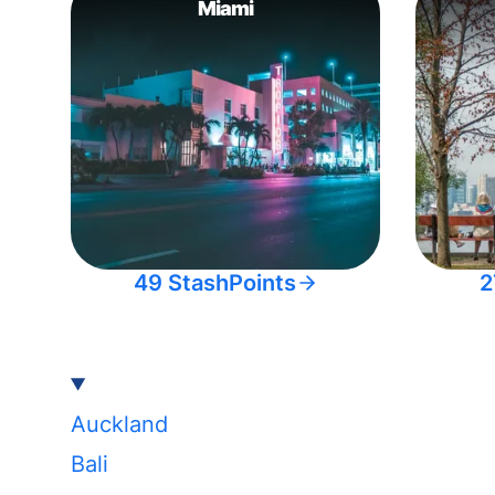
Miami
49 StashPoints
2
Auckland
Bali