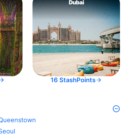
Dubai
16 StashPoints
Queenstown
Seoul