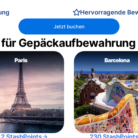
rung
Hervorragende Be
Jetzt buchen
 für Gepäckaufbewahrung
Paris
Barcelona
12 StashPoints
230 StashPoint