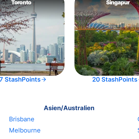
Toronto
Singapur
7 StashPoints
20 StashPoints
Asien/Australien
Brisbane
Melbourne