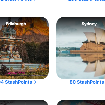
Edinburgh
Sydney
04 StashPoints
80 StashPoints