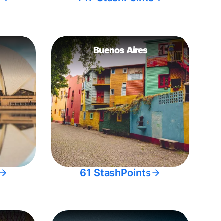
Buenos Aires
61 StashPoints