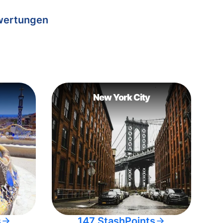
wertungen
New York City
s
147 StashPoints