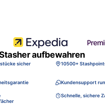
 Stasher aufbewahren
stücke sicher
10500+ Stashpoint
eitsgarantie
Kundensupport run
e
Schnelle, sichere 
fächer