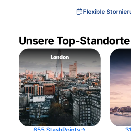
Flexible Stornie
Unsere Top-Standorte
London
655 StashPoints
3