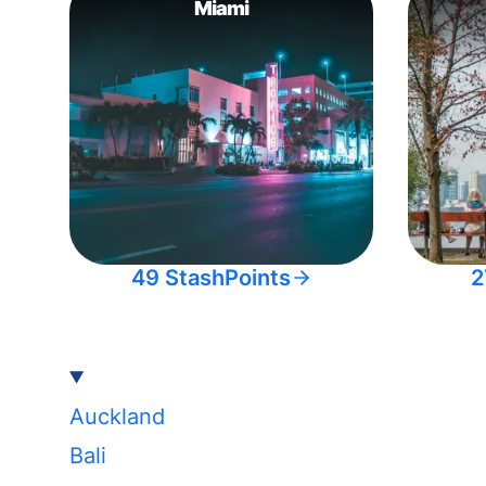
Miami
49 StashPoints
2
Auckland
Bali