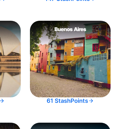
Buenos Aires
61 StashPoints