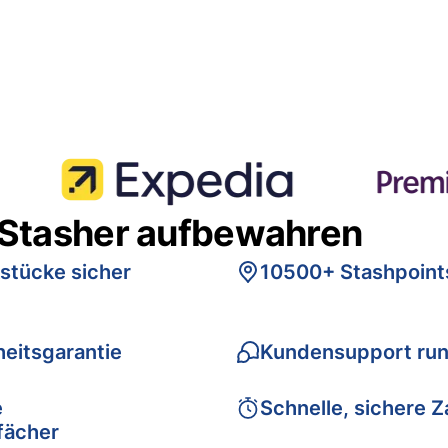
 Stasher aufbewahren
stücke sicher
10500+ Stashpoint
eitsgarantie
Kundensupport run
e
Schnelle, sichere 
fächer