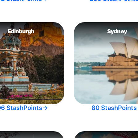
Edinburgh
Sydney
06 StashPoints
80 StashPoints