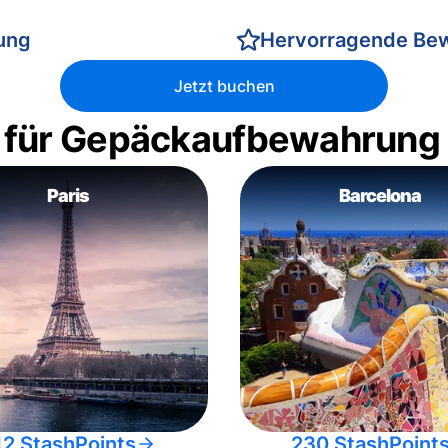
rung
Hervorragende Be
Jetzt buchen
 für Gepäckaufbewahrung
Paris
Barcelona
12 StashPoints
230 StashPoint