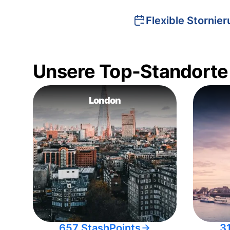
Flexible Stornie
Unsere Top-Standorte
London
657 StashPoints
3