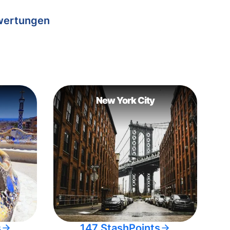
wertungen
New York City
s
147 StashPoints