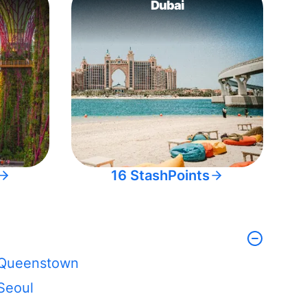
Dubai
16 StashPoints
Queenstown
Seoul