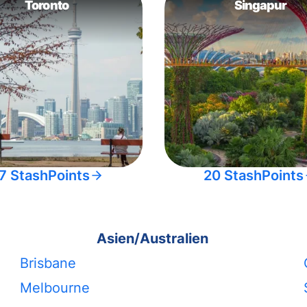
Toronto
Singapur
7 StashPoints
20 StashPoints
Asien/Australien
Brisbane
Melbourne