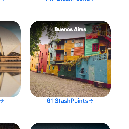
Buenos Aires
61 StashPoints