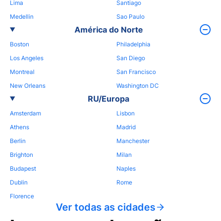
Lima
Santiago
Medellin
Sao Paulo
América do Norte
Boston
Philadelphia
Los Angeles
San Diego
Montreal
San Francisco
New Orleans
Washington DC
RU/Europa
Amsterdam
Lisbon
Athens
Madrid
Berlin
Manchester
Brighton
Milan
Budapest
Naples
Dublin
Rome
Florence
Ver todas as cidades