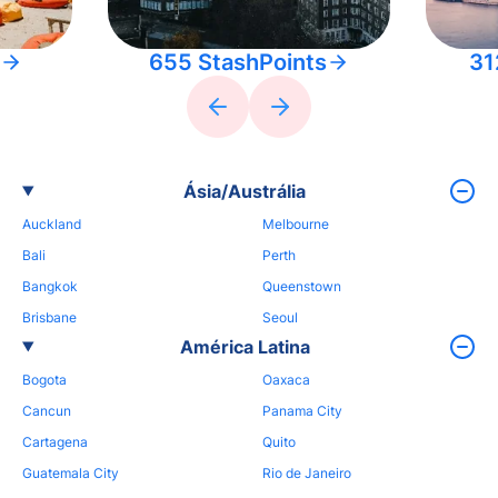
655 StashPoints
31
Ásia/Austrália
Auckland
Melbourne
Bali
Perth
Bangkok
Queenstown
Brisbane
Seoul
América Latina
Bogota
Oaxaca
Cancun
Panama City
Cartagena
Quito
Guatemala City
Rio de Janeiro