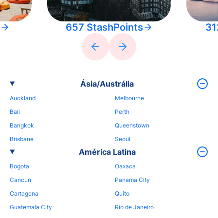
657 StashPoints
31
Ásia/Austrália
Auckland
Melbourne
Bali
Perth
Bangkok
Queenstown
Brisbane
Seoul
América Latina
Bogota
Oaxaca
Cancun
Panama City
Cartagena
Quito
Guatemala City
Rio de Janeiro