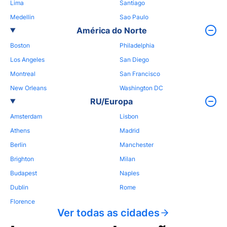
Lima
Santiago
Medellin
Sao Paulo
América do Norte
Boston
Philadelphia
Los Angeles
San Diego
Montreal
San Francisco
New Orleans
Washington DC
RU/Europa
Amsterdam
Lisbon
Athens
Madrid
Berlin
Manchester
Brighton
Milan
Budapest
Naples
Dublin
Rome
Florence
Ver todas as cidades