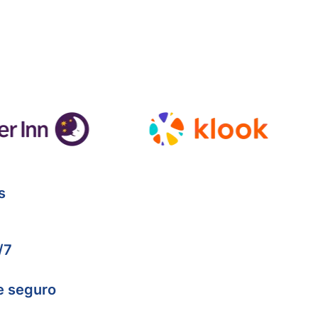
s
/7
e seguro