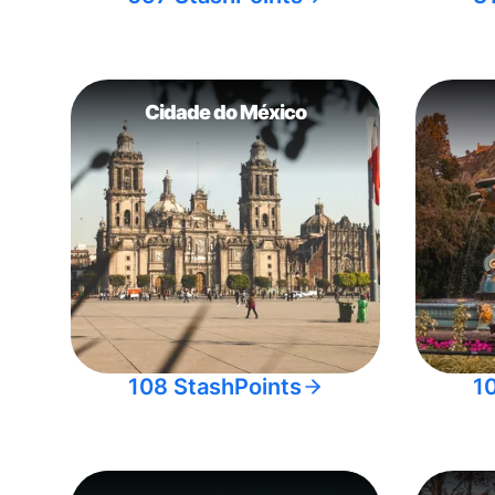
Cidade do México
108 StashPoints
1