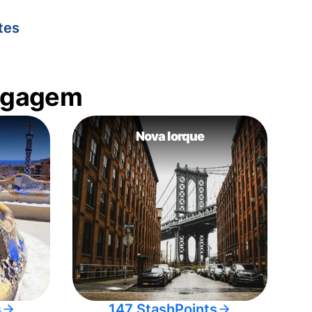
tes
bagagem
Nova Iorque
s
147 StashPoints