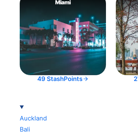
Miami
49 StashPoints
2
Auckland
Bali