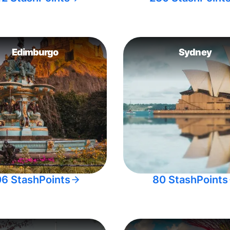
Edimburgo
Sydney
06 StashPoints
80 StashPoints