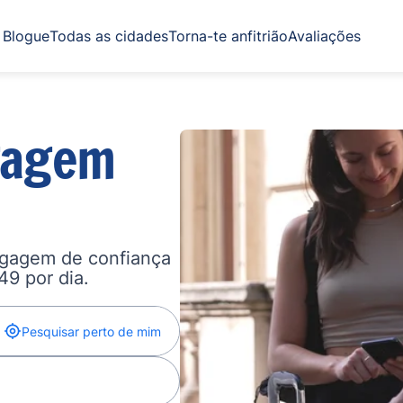
Blogue
Todas as cidades
Torna-te anfitrião
Avaliações
gagem
agagem de confiança
,49 por dia.
Pesquisar perto de mim