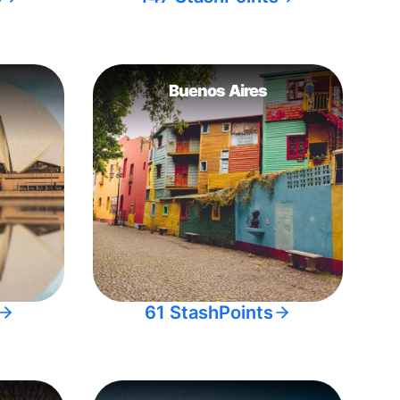
Buenos Aires
61 StashPoints