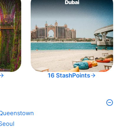
Dubai
16 StashPoints
Queenstown
Seoul