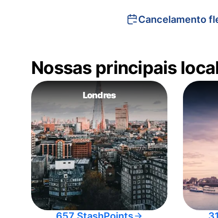
Cancelamento fle
Nossas principais loc
Londres
657 StashPoints
3