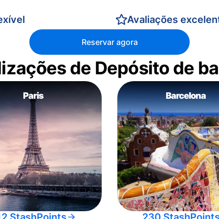
xível
Avaliações excelen
Reservar agora
alizações de Depósito de 
Paris
Barcelona
12 StashPoints
230 StashPoint