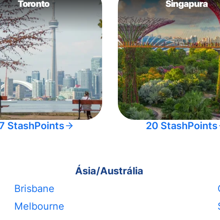
Toronto
Singapura
7 StashPoints
20 StashPoints
Ásia/Austrália
Brisbane
Melbourne